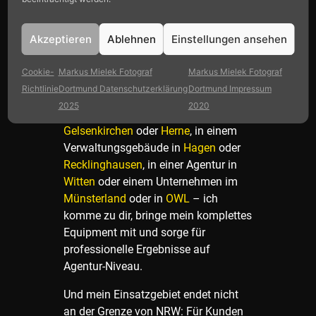
Fotografen und Content Creator
buchbar.
Akzeptieren
Ablehnen
Einstellungen ansehen
Viele meiner Projekte finden aber
nicht im Studio statt, sondern direkt
Cookie-
Markus Mielek Fotograf
Markus Mielek Fotograf
bei dir vor Ort. Ob in den Büros in
Richtlinie
Dortmund Datenschutzerklärung
Dortmund Impressum
Bochum
, in einer Produktionshalle in
2025
2020
Duisburg
, bei einem Kunden in
Gelsenkirchen
oder
Herne
, in einem
Verwaltungsgebäude in
Hagen
oder
Recklinghausen
, in einer Agentur in
Witten
oder einem Unternehmen im
Münsterland
oder in
OWL
– ich
komme zu dir, bringe mein komplettes
Equipment mit und sorge für
professionelle Ergebnisse auf
Agentur-Niveau.
Und mein Einsatzgebiet endet nicht
an der Grenze von NRW: Für Kunden