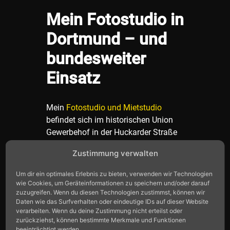
Mein Fotostudio in
Dortmund – und
bundesweiter
Einsatz
Mein
Fotostudio und Mietstudio
befindet sich im historischen Union
Gewerbehof in der Huckarder Straße
12 in 44147 Dortmund. Eine
Zustimmung verwalten
ehemalige Fabrikhalle mit hohen
Decken, Metallstreben und Industrie-
Um dir ein optimales Erlebnis zu bieten, verwenden wir Technologien
Flair – ideal für aufwendige
wie Cookies, um Geräteinformationen zu speichern und/oder darauf
zuzugreifen. Wenn du diesen Technologien zustimmst, können wir
Lichtaufbauten, Portrait-Sessions und
Daten wie das Surfverhalten oder eindeutige IDs auf dieser Website
kreative Produktionen. Das Studio ist
verarbeiten. Wenn du deine Zustimmung nicht erteilst oder
auch als Mietstudio für andere
zurückziehst, können bestimmte Merkmale und Funktionen
beeinträchtigt werden.