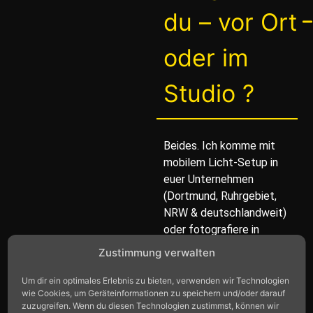
du – vor Ort
oder im
Studio ?
Beides. Ich komme mit
mobilem Licht-Setup in
euer Unternehmen
(Dortmund, Ruhrgebiet,
NRW & deutschlandweit)
oder fotografiere in
meinem Fotostudio in
Zustimmung verwalten
Dortmund – ideal für
konsistente Headshots
Um dir ein optimales Erlebnis zu bieten, verwenden wir Technologien
wie Cookies, um Geräteinformationen zu speichern und/oder darauf
und Set-Ups unabhängig
zuzugreifen. Wenn du diesen Technologien zustimmst, können wir