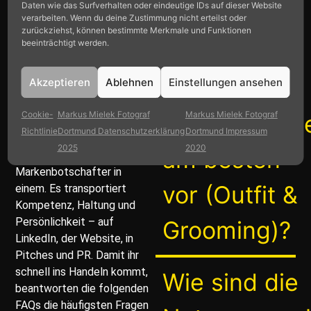
vom Wetter.
Daten wie das Surfverhalten oder eindeutige IDs auf dieser Website
verarbeiten. Wenn du deine Zustimmung nicht erteilst oder
zurückziehst, können bestimmte Merkmale und Funktionen
beeinträchtigt werden.
Wie bereiten
sich
Akzeptieren
Ablehnen
Einstellungen ansehen
Cookie-
Markus Mielek Fotograf
Markus Mielek Fotograf
Mitarbeitend
Ein gutes Businessportrait
Richtlinie
Dortmund Datenschutzerklärung
Dortmund Impressum
ist Vertrauensvorschuss,
2025
2020
am besten
Visitenkarte und
Markenbotschafter in
vor (Outfit &
einem. Es transportiert
Kompetenz, Haltung und
Persönlichkeit – auf
Grooming)?
LinkedIn, der Website, in
Pitches und PR. Damit ihr
schnell ins Handeln kommt,
Wie sind die
beantworten die folgenden
FAQs die häufigsten Fragen