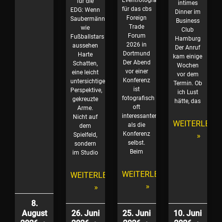
für die
intimes
für das cbs
EDG: Wenn
Dinner im
Foreign
Saubermänner
Business
Trade
wie
Club
Forum
Fußballstars
Hamburg
2026 in
aussehen
Der Anruf
Dortmund
Harte
kam einige
Der Abend
Schatten,
Wochen
vor einer
eine leicht
vor dem
Konferenz
untersichtige
Termin. Ob
ist
Perspektive,
ich Lust
fotografisch
gekreuzte
hätte, das
oft
Arme.
interessanter
Nicht auf
WEITERLESE
als die
dem
Konferenz
»
Spielfeld,
selbst.
sondern
Beim
im Studio
WEITERLESEN
WEITERLESEN
»
»
8.
August
26. Juni
25. Juni
10. Juni