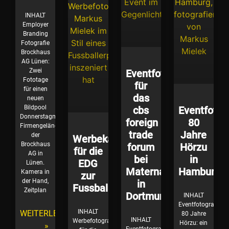
INHALT
Employer
Branding
Fotografie
Brockhaus
AG Lünen:
Zwei
Eventfotografie
Fototage
für
für einen
das
neuen
Bildpool
cbs
Eventfotog
Donnerstagmorgen,
foreign
80
Firmengelände
trade
Jahre
der
Werbekampagne
Brockhaus
forum
Hörzu
für die
AG in
bei
in
EDG
Lünen.
Materna
Hamburg
Kamera in
zur
der Hand,
in
Fussballzeit
Zeitplan
Dortmund
INHALT
Eventfotografie
INHALT
WEITERLESEN
80 Jahre
INHALT
Werbefotografie
Hörzu: ein
»
Eventfotografie