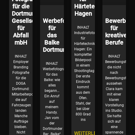
für die
Härtetechnik
Dortmunder
Hagen
Gesellschaft
Werbefotografie
Bewerbung
für
für
für
INHALT
Industriefotografie
Abfall
das
kreative
für
mbH
Balke
Berufe
Härtetechnik
Dortmund
Hagen: Ein
kompletter
INHALT
INHALT
Bilderpool
Employer
Bewerbungsfotos,
INHALT
in einem
Branding
die nicht
Werbefotografie
Shootingtag
Fotografie
nach
für das
Der erste
für die
Bewerbungsfotos
Balke: wie
Eindruck
DOGA
aussehen
alles
kommt
Dortmund:
Clara kam
begann…
aus dem
Mitarbeiterportraits,
mit einer
Ein Anruf
Ofen.
die auf
klaren
auf
Stahl, der
Fahrzeugen
Vorstellung
meinem
bei über
landen
ins Studio.
Handy.
800 Grad
Manche
Sie hatte
Jan vom
ins
Aufträge
sich auf
der
bleiben.
eine
Dortmunder
Nicht
spannende
WEITERLESEN
Bar „Balke“