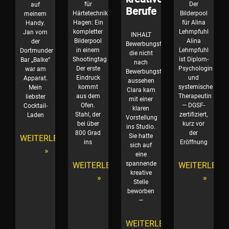
für
Der
auf
Berufe
Härtetechnik
Bilderpool
meinem
Hagen: Ein
für Alina
Handy.
kompletter
Lehmpfuhl
Jan vom
INHALT
Bilderpool
Alina
der
Bewerbungsfotos,
in einem
Lehmpfuhl
Dortmunder
die nicht
Shootingtag
ist Diplom-
Bar „Balke“
nach
Der erste
Psychologin
war am
Bewerbungsfotos
Eindruck
und
Apparat.
aussehen
kommt
systemische
Mein
Clara kam
aus dem
Therapeutin
liebster
mit einer
Ofen.
— DGSF-
Cocktail-
klaren
Stahl, der
zertifiziert,
Laden
Vorstellung
bei über
kurz vor
ins Studio.
800 Grad
der
Sie hatte
WEITERLESEN
ins
Eröffnung
sich auf
»
eine
spannende
WEITERLESEN
WEITERLESE
kreative
»
»
Stelle
beworben
—
WEITERLESEN