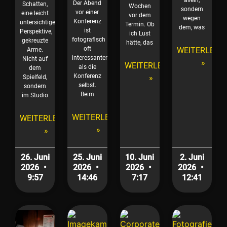
allein,
Der Abend
Schatten,
Wochen
sondern
vor einer
eine leicht
vor dem
wegen
Konferenz
untersichtige
Termin. Ob
dem, was
ist
Perspektive,
ich Lust
fotografisch
gekreuzte
hätte, das
oft
WEITERLESE
Arme.
interessanter
Nicht auf
»
WEITERLESEN
als die
dem
Konferenz
»
Spielfeld,
selbst.
sondern
Beim
im Studio
WEITERLESEN
WEITERLESEN
»
»
26. Juni
25. Juni
10. Juni
2. Juni
2026
2026
2026
2026
9:57
14:46
7:17
12:41