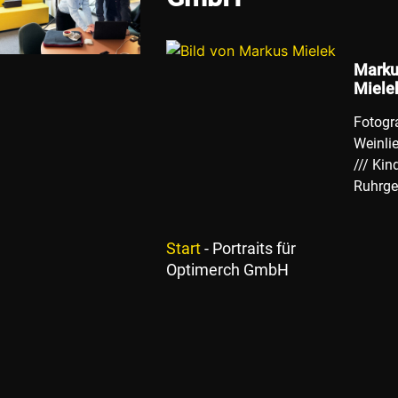
Marku
Miele
Fotogra
Weinli
/// Kin
Ruhrge
Start
-
Portraits für
Optimerch GmbH