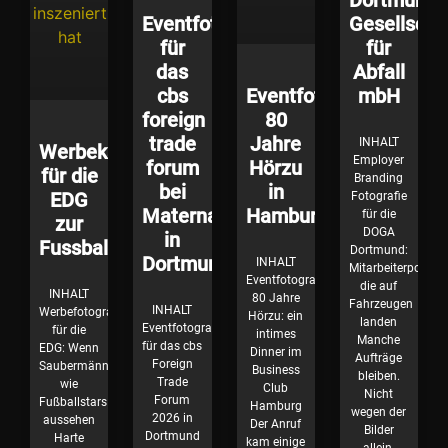
Dortmunde
Eventfotografie
Gesellscha
für
für
das
Abfall
cbs
Eventfotografie
mbH
foreign
80
trade
Jahre
INHALT
Werbekampagne
Employer
forum
Hörzu
für die
Branding
bei
in
EDG
Fotografie
Materna
Hamburg
für die
zur
DOGA
in
Fussballzeit
Dortmund:
Dortmund
INHALT
Mitarbeiterportrait
Eventfotografie
die auf
INHALT
80 Jahre
Fahrzeugen
INHALT
Werbefotografie
Hörzu: ein
landen
Eventfotografie
für die
intimes
Manche
für das cbs
EDG: Wenn
Dinner im
Aufträge
Foreign
Saubermänner
Business
bleiben.
Trade
wie
Club
Nicht
Forum
Fußballstars
Hamburg
wegen der
2026 in
aussehen
Der Anruf
Bilder
Dortmund
Harte
kam einige