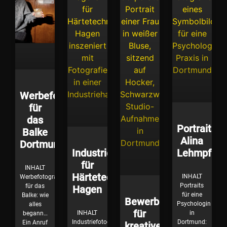
Werbefotografie
für
das
Portraits
Balke
Alina
Dortmund
Industriefotografie
Lehmpfuhl
für
INHALT
Härtetechnik
INHALT
Werbefotografie
Portraits
für das
Hagen
für eine
Balke: wie
Bewerbungsfotos
Psychologin
alles
für
INHALT
in
begann…
Industriefotografie
Dortmund:
Ein Anruf
kreative