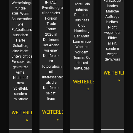
Fahrzeugen
INHALT
Werbefotografie
Hörzu: ein
landen
Eventfotografie
für die
intimes
Manche
für das cbs
EDG: Wenn
Dinner im
Aufträge
Foreign
Saubermänner
Business
bleiben.
Trade
wie
Club
Nicht
Forum
Fußballstars
Hamburg
wegen der
2026 in
aussehen
Der Anruf
Bilder
Dortmund
Harte
kam einige
allein,
Der Abend
Schatten,
Wochen
sondern
vor einer
eine leicht
vor dem
wegen
Konferenz
untersichtige
Termin. Ob
dem, was
ist
Perspektive,
ich Lust
fotografisch
gekreuzte
hätte, das
oft
WEITERLESE
Arme.
interessanter
Nicht auf
»
WEITERLESEN
als die
dem
Konferenz
»
Spielfeld,
selbst.
sondern
Beim
im Studio
WEITERLESEN
WEITERLESEN
»
»