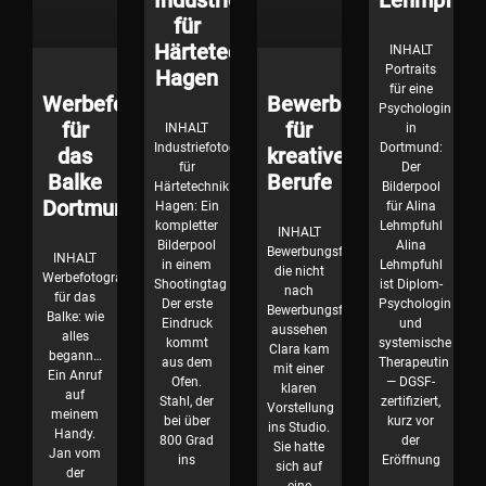
für
Härtetechnik
INHALT
Portraits
Hagen
für eine
Werbefotografie
Bewerbungsfotos
Psychologin
für
für
INHALT
in
Industriefotografie
Dortmund:
das
kreative
für
Der
Balke
Berufe
Härtetechnik
Bilderpool
Dortmund
Hagen: Ein
für Alina
kompletter
Lehmpfuhl
INHALT
Bilderpool
Alina
Bewerbungsfotos,
INHALT
in einem
Lehmpfuhl
die nicht
Werbefotografie
Shootingtag
ist Diplom-
nach
für das
Der erste
Psychologin
Bewerbungsfotos
Balke: wie
Eindruck
und
aussehen
alles
kommt
systemische
Clara kam
begann…
aus dem
Therapeutin
mit einer
Ein Anruf
Ofen.
— DGSF-
klaren
auf
Stahl, der
zertifiziert,
Vorstellung
meinem
bei über
kurz vor
ins Studio.
Handy.
800 Grad
der
Sie hatte
Jan vom
ins
Eröffnung
sich auf
der
eine