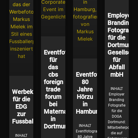
Employer
Branding
Fotografie
für die
Dortmunde
Eventfotografie
Gesellscha
für
für
das
Abfall
cbs
Eventfotografie
mbH
foreign
80
trade
Jahre
INHALT
Werbekampagne
Employer
forum
Hörzu
für die
Branding
bei
in
EDG
Fotografie
Materna
Hamburg
für die
zur
DOGA
in
Fussballzeit
Dortmund:
Dortmund
INHALT
Mitarbeiterportrait
Eventfotografie
die auf
INHALT
80 Jahre